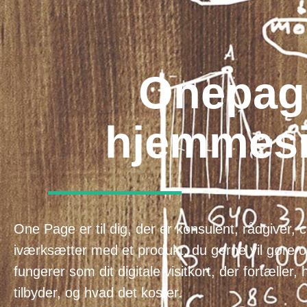
Onepag
hjemmes
One Page er til dig, der er konsulent, rådgiver,
iværksætter med et produkt, du gerne vil gøre
fungerer som dit digitale visitkort, der fortæller
tilbyder, og hvad det koster.