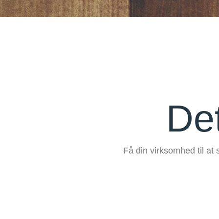
Det
Få din virksomhed til at 
Online visitkort er ganske enkelt en one-page webs
Hvis en billig wordpress hjemmeside er den rigtig
limiterede funktioner betyder nemlig, at vi meget hurtig
hjemmes