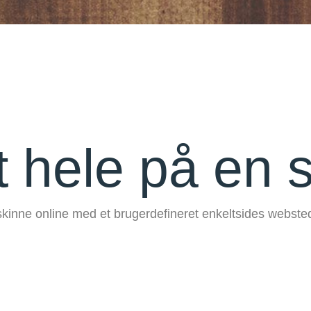
 hele på en 
skinne online med et brugerdefineret enkeltsides websted 
ide, der udelukkende har til formål, at fodre brugeren 
funktioner eller transaktions-muligheder.
e løsning for dig, så slipper du for at hænge på os læn
t og billigt kan få dig kørende med din digitale tilstedevæ
ide efterfølgende, hvis du gerne helt vil slippe for skæ