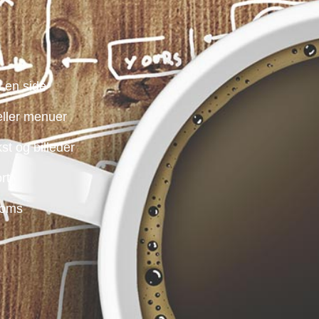
 en side
eller menuer
st og billeder
rt
moms