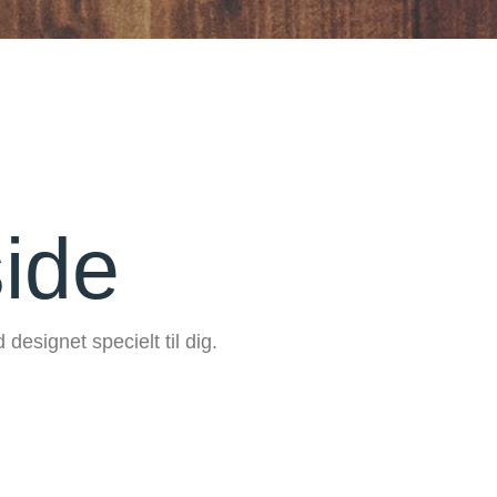
side
designet specielt til dig.
med informationer om din virksomhed uden yderligere
gere end højst nødvendigt. Den simple opsætning og
relse. Vi tilbyder naturligvis også at passe og pleje din
rmtiden.