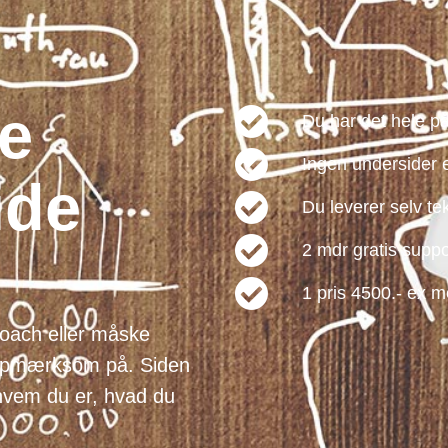
e
Du har det hele på
Ingen undersider 
ide
Du leverer selv tek
2 mdr gratis suppo
1 pris 4500.- ex 
 coach eller måske
 opmærksom på. Siden
, hvem du er, hvad du